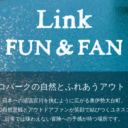
Li
エコパークの自然とふれあうアウト
日本一の清流宮川を挟むように広がる奥伊勢大台町。
の自然景観とアウトドアファンが笑顔で結びつくユネス
日常では味わえない冒険への予感が待つ場所です。