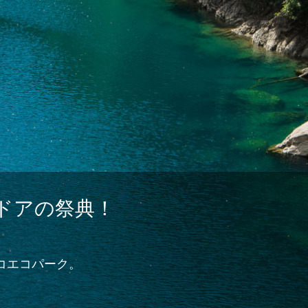
nk FAN & FUN
ドアの祭典！
コエコパーク。