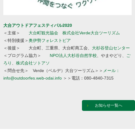
大台アウトドアフェスティバル2020
＜主催＞
大台町観光協会
株式会社Verde大台ツーリズム
＜特別後援＞
奥伊勢フォレストピア
＜後援＞ 大台町、三重県、大台町商工会、
大杉谷登山センター
＜プログラム協力＞
NPO法人大杉谷自然学校
、やまやどり、
ご
ろり
、
株式会社ソトアソ
＜問合せ先＞ Verde（ベルデ）大台ツーリズム＞＞
メール：
info@outdoorfes.web-odai.info
＞＞電話：080-4840-7315
お知らせ一覧へ