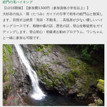
総門の滝ハイキング
【12/15開催】【参加費3,500円（参加資格小学生以上）】
大杉谷の仙人・巽（たつみ）ガイドの引率で初冬の総門山と散策し
ます。目指すは絶景「滝頭・不動滝」，高低差が少ない優しいハイ
キングコースです。植物や森の話，歴史の話，登山全般徒然をガイ
ディングします。登山初心・初級者お勧めプログラム。ワンちゃん
と一緒に参加も可能です。