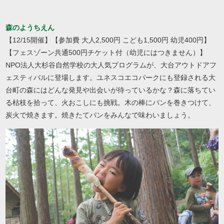
森のようちえん
【12/15開催】【参加費 大人2,500円 こども1,500円 幼児400円】
【フェスゾーン共通500円チケット付（幼児にはつきません）】
NPO法人大杉谷自然学校の大人気プログラムが、大台アウトドアフ
ェスティバルに登場します。ユネスコエコパークにも登録される大
台町の森にはどんな発見や出会いが待っているかな？森に落ちてい
る枯枝を拾って、火おこしにも挑戦。木の棒にパンを巻きつけて、
炭火で焼きます。焼きたてパンをみんなで味わいましょう。