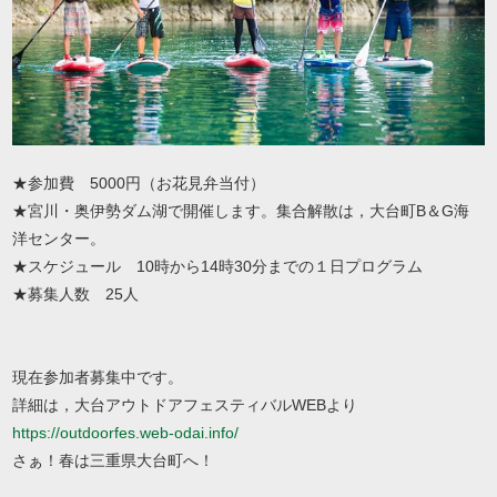
★参加費 5000円（お花見弁当付）
★宮川・奥伊勢ダム湖で開催します。集合解散は，大台町B＆G海
洋センター。
★スケジュール 10時から14時30分までの１日プログラム
★募集人数 25人
現在参加者募集中です。
詳細は，大台アウトドアフェスティバルWEBより
https://outdoorfes.web-odai.info/
さぁ！春は三重県大台町へ！